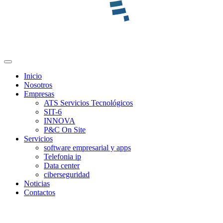
Inicio
Nosotros
Empresas
ATS Servicios Tecnológicos
SIT-6
INNOVA
P&C On Site
Servicios
software empresarial y apps
Telefonia ip
Data center
ciberseguridad
Noticias
Contactos